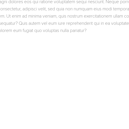
magni dolores eos qui ratione voluptatem sequi nesciunt. Neque porr
consectetur, adipisci velit, sed quia non numquam eius modi tempora
m. Ut enim ad minima veniam, quis nostrum exercitationem ullam co
sequatur? Quis autem vel eum iure reprehenderit qui in ea voluptate 
olorem eum fugiat quo voluptas nulla pariatur?