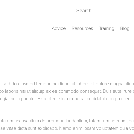
Advice
Resources
Training
Blog
it, sed do eiusmod tempor incididunt ut labore et dolore magna aliqu
o laboris nisi ut aliquip ex ea commodo consequat. Duis aute irure d
ugiat nulla pariatur. Excepteur sint occaecat cupidatat non proident, 
voluptatem accusantium doloremque laudantium, totam rem aperiam, e
eatae vitae dicta sunt explicabo. Nemo enim ipsam voluptatem quia vol