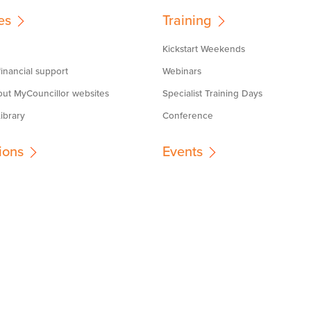
es
Training
Kickstart Weekends
inancial support
Webinars
out MyCouncillor websites
Specialist Training Days
ibrary
Conference
ions
Events