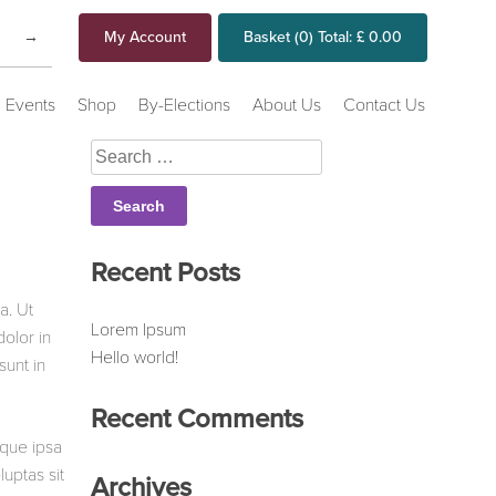
My Account
Basket
(0)
Total:
£
0.00
Events
Shop
By-Elections
About Us
Contact Us
Search
for:
Recent Posts
a. Ut
Lorem Ipsum
olor in
Hello world!
sunt in
Recent Comments
aque ipsa
uptas sit
Archives